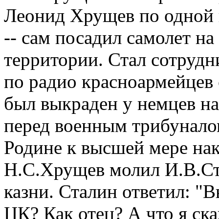
Леонид Хрущев по одной в
-- сам посадил самолет на
территории. Стал сотрудн
по радио красноармейцев 
был выкраден у немцев н
перед военным трибунало
Родине к высшей мере нака
Н.С.Хрущев молил И.В.Ст
казни. Сталин ответил: "В
ЦК? Как отец? А что я ск